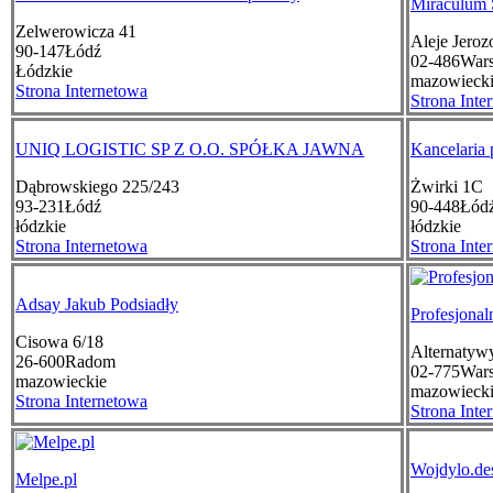
Miraculum 
Zelwerowicza 41
Aleje Jeroz
90-147
Łódź
02-486
War
Łódzkie
mazowieck
Strona Internetowa
Strona Inte
UNIQ LOGISTIC SP Z O.O. SPÓŁKA JAWNA
Kancelaria
Dąbrowskiego 225/243
Żwirki 1C
93-231
Łódź
90-448
Łód
łódzkie
łódzkie
Strona Internetowa
Strona Inte
Adsay Jakub Podsiadły
Profesjona
Cisowa 6/18
Alternatyw
26-600
Radom
02-775
War
mazowieckie
mazowieck
Strona Internetowa
Strona Inte
Wojdylo.de
Melpe.pl