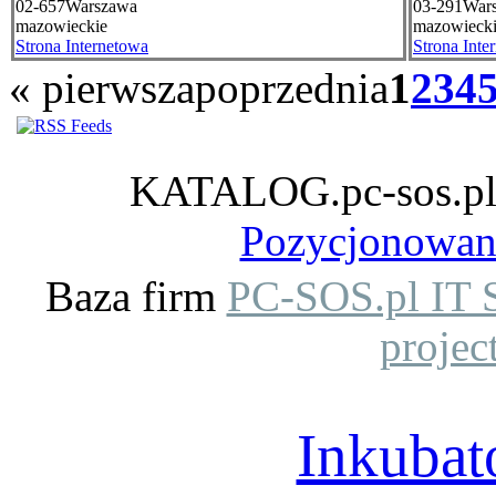
02-657
Warszawa
03-291
War
mazowieckie
mazowieck
Strona Internetowa
Strona Inte
«
pierwsza
poprzednia
1
2
3
4
KATALOG.pc-sos.pl -
Pozycjonowani
Baza firm
PC-SOS.pl IT S
projec
Inkuba