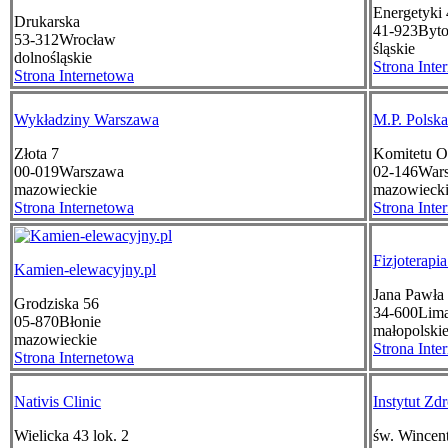
Energetyki
Drukarska
41-923
Byt
53-312
Wrocław
śląskie
dolnośląskie
Strona Inte
Strona Internetowa
Wykładziny Warszawa
M.P. Polska
Złota 7
Komitetu O
00-019
Warszawa
02-146
War
mazowieckie
mazowieck
Strona Internetowa
Strona Inte
Fizjoterapi
Kamien-elewacyjny.pl
Jana Pawła 
Grodziska 56
34-600
Lim
05-870
Błonie
małopolski
mazowieckie
Strona Inte
Strona Internetowa
Nativis Clinic
Instytut Zd
Wielicka 43 lok. 2
św. Wincen