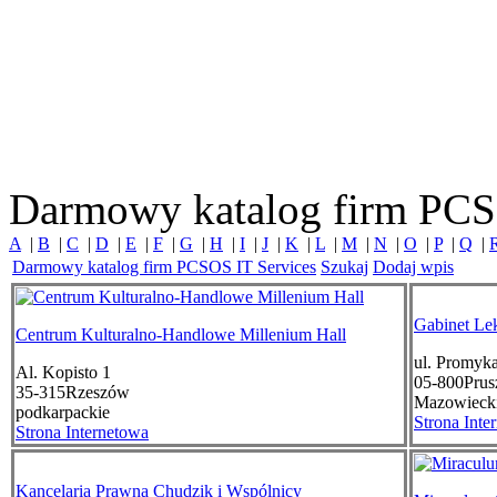
Darmowy katalog firm PCS
A
|
B
|
C
|
D
|
E
|
F
|
G
|
H
|
I
|
J
|
K
|
L
|
M
|
N
|
O
|
P
|
Q
|
Darmowy katalog firm PCSOS IT Services
Szukaj
Dodaj wpis
Gabinet Le
Centrum Kulturalno-Handlowe Millenium Hall
ul. Promyk
Al. Kopisto 1
05-800
Pru
35-315
Rzeszów
Mazowieck
podkarpackie
Strona Inte
Strona Internetowa
Kancelaria Prawna Chudzik i Wspólnicy